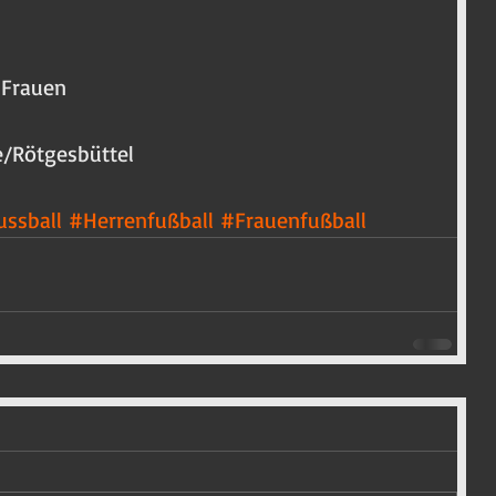
 Frauen
se/Rötgesbüttel
ssball
#Herrenfußball
#Frauenfußball