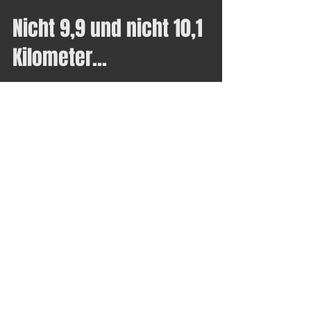
Nicht 9,9 und nicht 10,1
Kilometer...
Natürlich soll am Samstag den 16.06.
keiner einen Meter zu viel oder zu wenig
Laufen. So haben wir heute mit
verschiedenen...