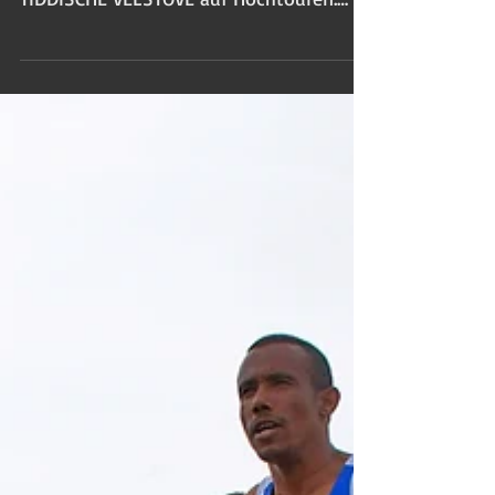
laufen bei der JSG HOITLINGEN EISCHOTT
TIDDISCHE VELSTOVE auf Hochtouren.
Insbesondere in der...