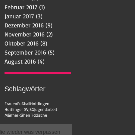
Februar 2017
(1)
1 Beitrag
Januar 2017
(3)
3 Beiträge
Dezember 2016
(9)
9 Beiträge
November 2016
(2)
2 Beiträge
Oktober 2016
(8)
8 Beiträge
September 2016
(5)
5 Beiträge
August 2016
(4)
4 Beiträge
Schlagwörter
Frauen
Fußball
Hoitlingen
Hoitlinger SV
JSG
Jugendarbeit
Männer
Rühen
Tiddische
ie wieder was verpassen