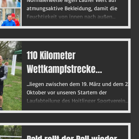
atmungsaktive Bekleidung, damit die
Feuchtigkeit von innen nach außen
transportiert werden kann. Hier...
110 Kilometer
Wettkampfstrecke...
...liegen zwischen dem 19. März und dem 22.
Oktober vor unseren Startern der
Laufabteilung des Hoitlinger Sportverein.
Natürlich teilt...