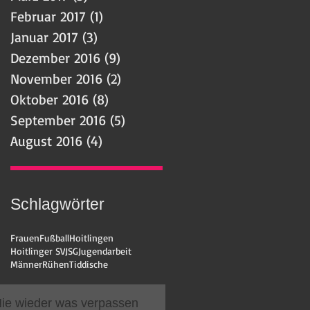
Februar 2017
(1)
1 Beitrag
Januar 2017
(3)
3 Beiträge
Dezember 2016
(9)
9 Beiträge
November 2016
(2)
2 Beiträge
Oktober 2016
(8)
8 Beiträge
September 2016
(5)
5 Beiträge
August 2016
(4)
4 Beiträge
Schlagwörter
Frauen
Fußball
Hoitlingen
Hoitlinger SV
JSG
Jugendarbeit
Männer
Rühen
Tiddische
ie wieder was verpassen