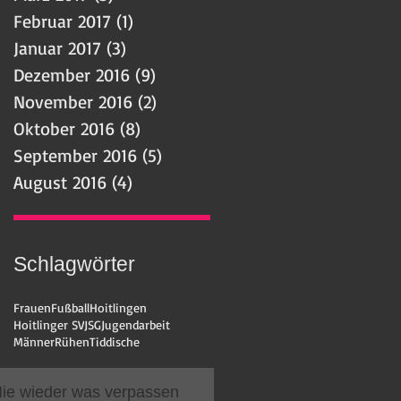
Februar 2017
(1)
1 Beitrag
Januar 2017
(3)
3 Beiträge
Dezember 2016
(9)
9 Beiträge
November 2016
(2)
2 Beiträge
Oktober 2016
(8)
8 Beiträge
September 2016
(5)
5 Beiträge
August 2016
(4)
4 Beiträge
Schlagwörter
Frauen
Fußball
Hoitlingen
Hoitlinger SV
JSG
Jugendarbeit
Männer
Rühen
Tiddische
ie wieder was verpassen